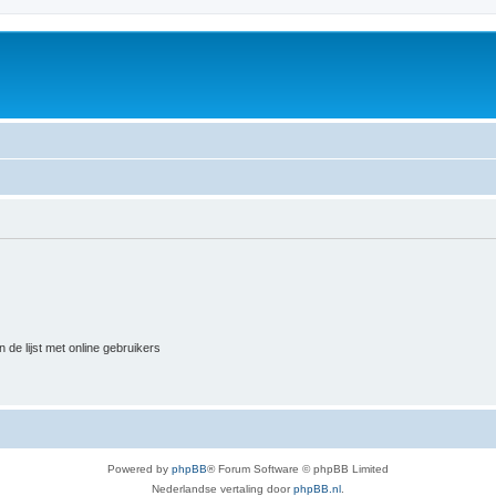
 de lijst met online gebruikers
Powered by
phpBB
® Forum Software © phpBB Limited
Nederlandse vertaling door
phpBB.nl
.