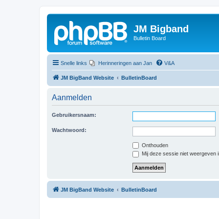
JM Bigband
Bulletin Board
Snelle links
Herinneringen aan Jan
V&A
JM BigBand Website
BulletinBoard
Aanmelden
Gebruikersnaam:
Wachtwoord:
Onthouden
Mij deze sessie niet weergeven in
JM BigBand Website
BulletinBoard