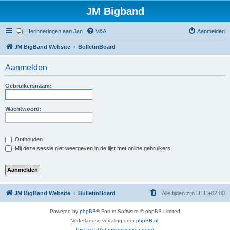
JM Bigband
Herinneringen aan Jan
V&A
Aanmelden
JM BigBand Website
BulletinBoard
Aanmelden
Gebruikersnaam:
Wachtwoord:
Onthouden
Mij deze sessie niet weergeven in de lijst met online gebruikers
JM BigBand Website
BulletinBoard
Alle tijden zijn
UTC+02:00
Powered by
phpBB
® Forum Software © phpBB Limited
Nederlandse vertaling door
phpBB.nl
.
Privacy
|
Gebruikersvoorwaarden