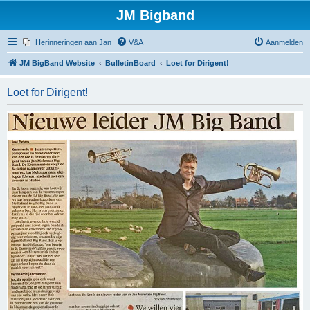
JM Bigband
Herinneringen aan Jan
V&A
Aanmelden
JM BigBand Website
BulletinBoard
Loet for Dirigent!
Loet for Dirigent!