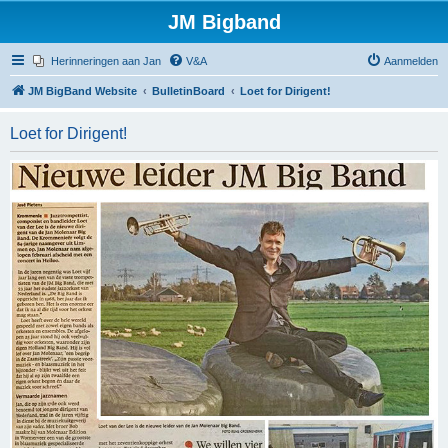
JM Bigband
Herinneringen aan Jan
V&A
Aanmelden
JM BigBand Website
BulletinBoard
Loet for Dirigent!
Loet for Dirigent!