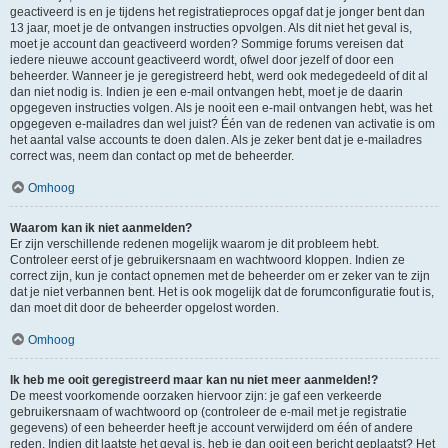
geactiveerd is en je tijdens het registratieproces opgaf dat je jonger bent dan
13 jaar, moet je de ontvangen instructies opvolgen. Als dit niet het geval is,
moet je account dan geactiveerd worden? Sommige forums vereisen dat
iedere nieuwe account geactiveerd wordt, ofwel door jezelf of door een
beheerder. Wanneer je je geregistreerd hebt, werd ook medegedeeld of dit al
dan niet nodig is. Indien je een e-mail ontvangen hebt, moet je de daarin
opgegeven instructies volgen. Als je nooit een e-mail ontvangen hebt, was het
opgegeven e-mailadres dan wel juist? Één van de redenen van activatie is om
het aantal valse accounts te doen dalen. Als je zeker bent dat je e-mailadres
correct was, neem dan contact op met de beheerder.
Omhoog
Waarom kan ik niet aanmelden?
Er zijn verschillende redenen mogelijk waarom je dit probleem hebt.
Controleer eerst of je gebruikersnaam en wachtwoord kloppen. Indien ze
correct zijn, kun je contact opnemen met de beheerder om er zeker van te zijn
dat je niet verbannen bent. Het is ook mogelijk dat de forumconfiguratie fout is,
dan moet dit door de beheerder opgelost worden.
Omhoog
Ik heb me ooit geregistreerd maar kan nu niet meer aanmelden!?
De meest voorkomende oorzaken hiervoor zijn: je gaf een verkeerde
gebruikersnaam of wachtwoord op (controleer de e-mail met je registratie
gegevens) of een beheerder heeft je account verwijderd om één of andere
reden. Indien dit laatste het geval is, heb je dan ooit een bericht geplaatst? Het