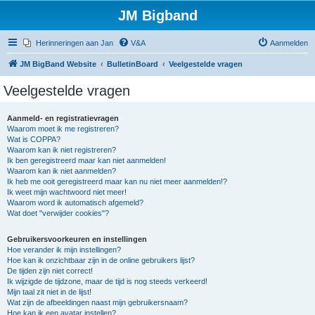
JM Bigband
Herinneringen aan Jan
V&A
Aanmelden
JM BigBand Website
BulletinBoard
Veelgestelde vragen
Veelgestelde vragen
Aanmeld- en registratievragen
Waarom moet ik me registreren?
Wat is COPPA?
Waarom kan ik niet registreren?
Ik ben geregistreerd maar kan niet aanmelden!
Waarom kan ik niet aanmelden?
Ik heb me ooit geregistreerd maar kan nu niet meer aanmelden!?
Ik weet mijn wachtwoord niet meer!
Waarom word ik automatisch afgemeld?
Wat doet "verwijder cookies"?
Gebruikersvoorkeuren en instellingen
Hoe verander ik mijn instellingen?
Hoe kan ik onzichtbaar zijn in de online gebruikers lijst?
De tijden zijn niet correct!
Ik wijzigde de tijdzone, maar de tijd is nog steeds verkeerd!
Mijn taal zit niet in de lijst!
Wat zijn de afbeeldingen naast mijn gebruikersnaam?
Hoe kan ik een avatar instellen?