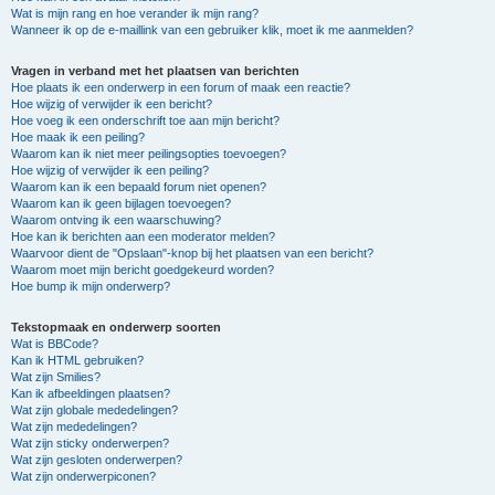
Wat is mijn rang en hoe verander ik mijn rang?
Wanneer ik op de e-maillink van een gebruiker klik, moet ik me aanmelden?
Vragen in verband met het plaatsen van berichten
Hoe plaats ik een onderwerp in een forum of maak een reactie?
Hoe wijzig of verwijder ik een bericht?
Hoe voeg ik een onderschrift toe aan mijn bericht?
Hoe maak ik een peiling?
Waarom kan ik niet meer peilingsopties toevoegen?
Hoe wijzig of verwijder ik een peiling?
Waarom kan ik een bepaald forum niet openen?
Waarom kan ik geen bijlagen toevoegen?
Waarom ontving ik een waarschuwing?
Hoe kan ik berichten aan een moderator melden?
Waarvoor dient de "Opslaan"-knop bij het plaatsen van een bericht?
Waarom moet mijn bericht goedgekeurd worden?
Hoe bump ik mijn onderwerp?
Tekstopmaak en onderwerp soorten
Wat is BBCode?
Kan ik HTML gebruiken?
Wat zijn Smilies?
Kan ik afbeeldingen plaatsen?
Wat zijn globale mededelingen?
Wat zijn mededelingen?
Wat zijn sticky onderwerpen?
Wat zijn gesloten onderwerpen?
Wat zijn onderwerpiconen?