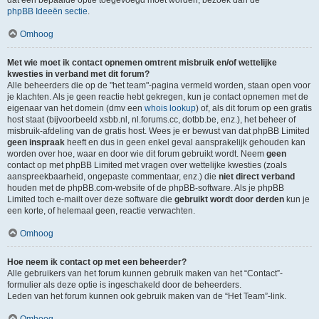
dat een bepaalde optie toegevoegd moet worden, bezoek dan de
phpBB Ideeën sectie
.
Omhoog
Met wie moet ik contact opnemen omtrent misbruik en/of wettelijke
kwesties in verband met dit forum?
Alle beheerders die op de "het team"-pagina vermeld worden, staan open voor
je klachten. Als je geen reactie hebt gekregen, kun je contact opnemen met de
eigenaar van het domein (dmv een
whois lookup
) of, als dit forum op een gratis
host staat (bijvoorbeeld xsbb.nl, nl.forums.cc, dotbb.be, enz.), het beheer of
misbruik-afdeling van de gratis host. Wees je er bewust van dat phpBB Limited
geen inspraak
heeft en dus in geen enkel geval aansprakelijk gehouden kan
worden over hoe, waar en door wie dit forum gebruikt wordt. Neem
geen
contact op met phpBB Limited met vragen over wettelijke kwesties (zoals
aanspreekbaarheid, ongepaste commentaar, enz.) die
niet direct verband
houden met de phpBB.com-website of de phpBB-software. Als je phpBB
Limited toch e-mailt over deze software die
gebruikt wordt door derden
kun je
een korte, of helemaal geen, reactie verwachten.
Omhoog
Hoe neem ik contact op met een beheerder?
Alle gebruikers van het forum kunnen gebruik maken van het “Contact”-
formulier als deze optie is ingeschakeld door de beheerders.
Leden van het forum kunnen ook gebruik maken van de “Het Team”-link.