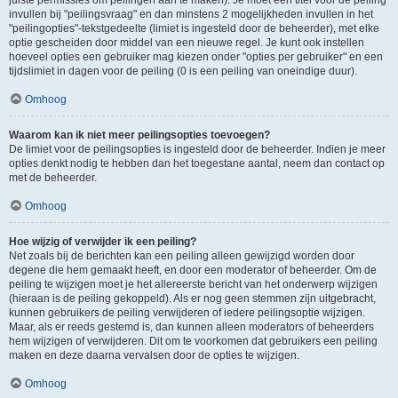
juiste permissies om peilingen aan te maken). Je moet een titel voor de peiling
invullen bij "peilingsvraag" en dan minstens 2 mogelijkheden invullen in het
"peilingopties"-tekstgedeelte (limiet is ingesteld door de beheerder), met elke
optie gescheiden door middel van een nieuwe regel. Je kunt ook instellen
hoeveel opties een gebruiker mag kiezen onder "opties per gebruiker" en een
tijdslimiet in dagen voor de peiling (0 is een peiling van oneindige duur).
Omhoog
Waarom kan ik niet meer peilingsopties toevoegen?
De limiet voor de peilingsopties is ingesteld door de beheerder. Indien je meer
opties denkt nodig te hebben dan het toegestane aantal, neem dan contact op
met de beheerder.
Omhoog
Hoe wijzig of verwijder ik een peiling?
Net zoals bij de berichten kan een peiling alleen gewijzigd worden door
degene die hem gemaakt heeft, en door een moderator of beheerder. Om de
peiling te wijzigen moet je het allereerste bericht van het onderwerp wijzigen
(hieraan is de peiling gekoppeld). Als er nog geen stemmen zijn uitgebracht,
kunnen gebruikers de peiling verwijderen of iedere peilingsoptie wijzigen.
Maar, als er reeds gestemd is, dan kunnen alleen moderators of beheerders
hem wijzigen of verwijderen. Dit om te voorkomen dat gebruikers een peiling
maken en deze daarna vervalsen door de opties te wijzigen.
Omhoog