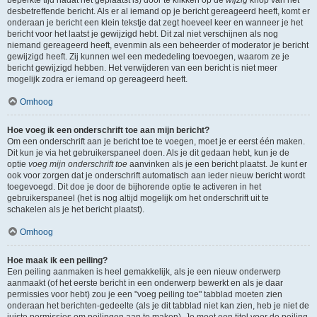
beperkte tijd nadat het geplaatst is) door te klikken op de
wijzig
knop van het
desbetreffende bericht. Als er al iemand op je bericht gereageerd heeft, komt er
onderaan je bericht een klein tekstje dat zegt hoeveel keer en wanneer je het
bericht voor het laatst je gewijzigd hebt. Dit zal niet verschijnen als nog
niemand gereageerd heeft, evenmin als een beheerder of moderator je bericht
gewijzigd heeft. Zij kunnen wel een mededeling toevoegen, waarom ze je
bericht gewijzigd hebben. Het verwijderen van een bericht is niet meer
mogelijk zodra er iemand op gereageerd heeft.
Omhoog
Hoe voeg ik een onderschrift toe aan mijn bericht?
Om een onderschrift aan je bericht toe te voegen, moet je er eerst één maken.
Dit kun je via het gebruikerspaneel doen. Als je dit gedaan hebt, kun je de
optie
voeg mijn onderschrift toe
aanvinken als je een bericht plaatst. Je kunt er
ook voor zorgen dat je onderschrift automatisch aan ieder nieuw bericht wordt
toegevoegd. Dit doe je door de bijhorende optie te activeren in het
gebruikerspaneel (het is nog altijd mogelijk om het onderschrift uit te
schakelen als je het bericht plaatst).
Omhoog
Hoe maak ik een peiling?
Een peiling aanmaken is heel gemakkelijk, als je een nieuw onderwerp
aanmaakt (of het eerste bericht in een onderwerp bewerkt en als je daar
permissies voor hebt) zou je een "voeg peiling toe" tabblad moeten zien
onderaan het berichten-gedeelte (als je dit tabblad niet kan zien, heb je niet de