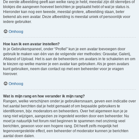
De eerste afbeelding geeft aan welke rang je hebt, meestal zijn dit sterretjes of
blokjes die aangeven hoeveel berichten je geplaatst hebt of wat je status is.
Hieronder kan nog een tweede, meestal grotere, afbeelding staan, beter
bekend als een avatar. Deze afbeelding is meestal uniek of persoonlijk voor
iedere gebruiker.
Omhoog
Hoe kan ik een avatar instellen?
In je Gebruikerspaneel, onder “Profiel” kun je een avatar toevoegen door
gebruik te maken van één van de volgende vier methodes: Gravatar, Galerij,
Afstand of Upload. Het is aan de beheerders om avatars in te schakelen en om
te kiezen op welke manier je een avatar kan gebruiken. Als je geen avatars
kunt gebruiken, neem dan contact op met een beheerder voor je vragen
hierover.
Omhoog
Wat is mijn rang en hoe verander ik mijn rang?
Rangen, welke verschijnen onder je gebruikersnaam, geven een indicatie over
het aantal berchten dat je hebt gemaakt of om bepaalde gebruikers te
identificeren, bijv. moderators en beheerders. Over het algemeen kun je je
rang niet wijzigen, aangezien ze ingesteld worden door een beheerder. Nu
moet je natuurlijk het forum niet beginnen te spammen met onzinnig veel
berichten, gewoon voor een hogere rang. Dit heeft zelfs mogelijk het
tegenovergestelde effect, een beheerder of moderator kunnen je berichten
aantal doen dalen.