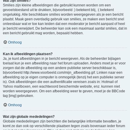
Wat zijn Smilies?
Smilies zijn kleine afbeeldingen die gebruikt kunnen worden om een
gevoelstoestand uit te drukken, bijvoorbeeld :) betekent blij, :( betekent
ongelukkig. Alle beschikbare smilies worden weergegeven als je een bericht
plaatst. Maak geen overdadig gebruik van smilies, ze maken een bericht snel
onleesbaar wat er toe kan leiden dat een moderator je bericht aanpast of heel
je bericht verwijdert. De beheerder kan ook een maximaal aantal smilies, dat in
een bericht gebruikt mag worden, bepaald hebben.
Omhoog
Kan ik afbeeldingen plaatsen?
Ja, je kunt afbeeldingen in je bericht weergeven. Als de beheerder bijlagen
toelaat kun je een afbeelding naar het forum uploaden. Anders moet je er voor
zorgen dat de afbeelding op een andere publieke server beschikbaar is,
bijvoorbeeld http://www.voorbeeld.com/mijn_afbeelding.gif. Linken naar een
afbeelding op je eigen computer is onmogelijk (tenzij het een publieke server
is). Ook afbeeldingen die een authentificatie vereisen zoals in: Hotmail of
Yahoo mailboxen, een wachtwoord beschermde website, enz. kunnen niet
worden weergegeven. Om een afbeelding weer te geven, moet je de BBCode
tag [img] gebruiken.
Omhoog
Wat zijn globale mededelingen?
Globale mededelingen zijn berichten die belangrijke informatie bevatten, je
komt ze dan ook op verschillende plaatsen tegen zoals bovenaan ieder forum