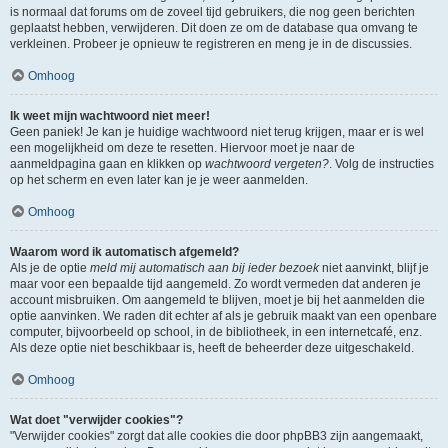
is normaal dat forums om de zoveel tijd gebruikers, die nog geen berichten
geplaatst hebben, verwijderen. Dit doen ze om de database qua omvang te
verkleinen. Probeer je opnieuw te registreren en meng je in de discussies.
Omhoog
Ik weet mijn wachtwoord niet meer!
Geen paniek! Je kan je huidige wachtwoord niet terug krijgen, maar er is wel
een mogelijkheid om deze te resetten. Hiervoor moet je naar de
aanmeldpagina gaan en klikken op
wachtwoord vergeten?
. Volg de instructies
op het scherm en even later kan je je weer aanmelden.
Omhoog
Waarom word ik automatisch afgemeld?
Als je de optie
meld mij automatisch aan bij ieder bezoek
niet aanvinkt, blijf je
maar voor een bepaalde tijd aangemeld. Zo wordt vermeden dat anderen je
account misbruiken. Om aangemeld te blijven, moet je bij het aanmelden die
optie aanvinken. We raden dit echter af als je gebruik maakt van een openbare
computer, bijvoorbeeld op school, in de bibliotheek, in een internetcafé, enz.
Als deze optie niet beschikbaar is, heeft de beheerder deze uitgeschakeld.
Omhoog
Wat doet "verwijder cookies"?
"Verwijder cookies" zorgt dat alle cookies die door phpBB3 zijn aangemaakt,