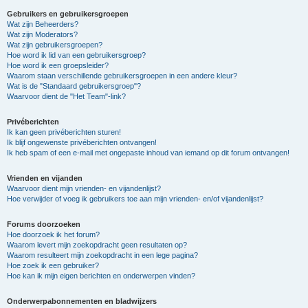
Gebruikers en gebruikersgroepen
Wat zijn Beheerders?
Wat zijn Moderators?
Wat zijn gebruikersgroepen?
Hoe word ik lid van een gebruikersgroep?
Hoe word ik een groepsleider?
Waarom staan verschillende gebruikersgroepen in een andere kleur?
Wat is de "Standaard gebruikersgroep"?
Waarvoor dient de "Het Team"-link?
Privéberichten
Ik kan geen privéberichten sturen!
Ik blijf ongewenste privéberichten ontvangen!
Ik heb spam of een e-mail met ongepaste inhoud van iemand op dit forum ontvangen!
Vrienden en vijanden
Waarvoor dient mijn vrienden- en vijandenlijst?
Hoe verwijder of voeg ik gebruikers toe aan mijn vrienden- en/of vijandenlijst?
Forums doorzoeken
Hoe doorzoek ik het forum?
Waarom levert mijn zoekopdracht geen resultaten op?
Waarom resulteert mijn zoekopdracht in een lege pagina?
Hoe zoek ik een gebruiker?
Hoe kan ik mijn eigen berichten en onderwerpen vinden?
Onderwerpabonnementen en bladwijzers