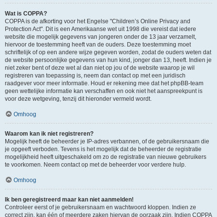
Wat is COPPA?
COPPA is de afkorting voor het Engelse "Children’s Online Privacy and
Protection Act". Dit is een Amerikaanse wet uit 1998 die vereist dat iedere
website die mogelijk gegevens van jongeren onder de 13 jaar verzamelt,
hiervoor de toestemming heeft van de ouders. Deze toestemming moet
schriftelijk of op een andere wijze gegeven worden, zodat de ouders weten dat
de website persoonlijke gegevens van hun kind, jonger dan 13, heeft. Indien je
niet zeker bent of deze wet al dan niet op jou of de website waarop je wil
registreren van toepassing is, neem dan contact op met een juridisch
raadgever voor meer informatie. Houd er rekening mee dat het phpBB-team
geen wettelijke informatie kan verschaffen en ook niet het aanspreekpunt is
voor deze wetgeving, tenzij dit hieronder vermeld wordt.
Omhoog
Waarom kan ik niet registreren?
Mogelijk heeft de beheerder je IP-adres verbannen, of de gebruikersnaam die
je opgeeft verboden. Tevens is het mogelijk dat de beheerder de registratie
mogelijkheid heeft uitgeschakeld om zo de registratie van nieuwe gebruikers
te voorkomen. Neem contact op met de beheerder voor verdere hulp.
Omhoog
Ik ben geregistreerd maar kan niet aanmelden!
Controleer eerst of je gebruikersnaam en wachtwoord kloppen. Indien ze
correct zijn, kan één of meerdere zaken hiervan de oorzaak zijn. Indien COPPA