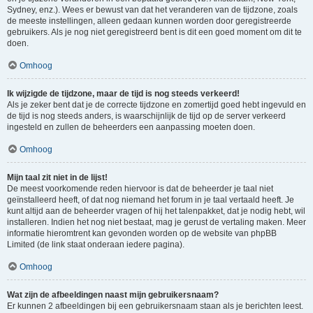
Sydney, enz.). Wees er bewust van dat het veranderen van de tijdzone, zoals
de meeste instellingen, alleen gedaan kunnen worden door geregistreerde
gebruikers. Als je nog niet geregistreerd bent is dit een goed moment om dit te
doen.
Omhoog
Ik wijzigde de tijdzone, maar de tijd is nog steeds verkeerd!
Als je zeker bent dat je de correcte tijdzone en zomertijd goed hebt ingevuld en
de tijd is nog steeds anders, is waarschijnlijk de tijd op de server verkeerd
ingesteld en zullen de beheerders een aanpassing moeten doen.
Omhoog
Mijn taal zit niet in de lijst!
De meest voorkomende reden hiervoor is dat de beheerder je taal niet
geïnstalleerd heeft, of dat nog niemand het forum in je taal vertaald heeft. Je
kunt altijd aan de beheerder vragen of hij het talenpakket, dat je nodig hebt, wil
installeren. Indien het nog niet bestaat, mag je gerust de vertaling maken. Meer
informatie hieromtrent kan gevonden worden op de website van phpBB
Limited (de link staat onderaan iedere pagina).
Omhoog
Wat zijn de afbeeldingen naast mijn gebruikersnaam?
Er kunnen 2 afbeeldingen bij een gebruikersnaam staan als je berichten leest.