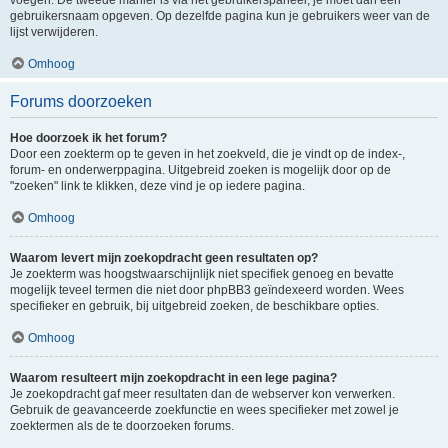
voegen. De tweede manier is via het gebruikerspaneel, je moet dan een
gebruikersnaam opgeven. Op dezelfde pagina kun je gebruikers weer van de
lijst verwijderen.
Omhoog
Forums doorzoeken
Hoe doorzoek ik het forum?
Door een zoekterm op te geven in het zoekveld, die je vindt op de index-,
forum- en onderwerppagina. Uitgebreid zoeken is mogelijk door op de
"zoeken" link te klikken, deze vind je op iedere pagina.
Omhoog
Waarom levert mijn zoekopdracht geen resultaten op?
Je zoekterm was hoogstwaarschijnlijk niet specifiek genoeg en bevatte
mogelijk teveel termen die niet door phpBB3 geïndexeerd worden. Wees
specifieker en gebruik, bij uitgebreid zoeken, de beschikbare opties.
Omhoog
Waarom resulteert mijn zoekopdracht in een lege pagina?
Je zoekopdracht gaf meer resultaten dan de webserver kon verwerken.
Gebruik de geavanceerde zoekfunctie en wees specifieker met zowel je
zoektermen als de te doorzoeken forums.