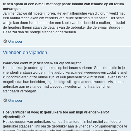
Ik heb spam of een e-mail met ongepaste inhoud van iemand op dit forum
ontvangen!
Jammer dat we dit moeten horen. Het e-mailformulier van dit forum werkt met
een aantal technieken om zenders van zulke berichten te traceren. Het beste
wat je kan doen is de beheerder een kopie van het bericht e-mailen, inclusief
de headers (hierin staan de details van de gebruiker die de e-mail stuurde).
Deze zal dan de nodige stappen ondernemen.
Omhoog
Vrienden en vijanden
Waarvoor dient mijn vrienden- en vijandenlijst?
Hiermee kun je andere gebruikers op het forum sorteren. Gebruikers die in je
vriendenlijst staan worden in het gebruikerspaneel weergegeven zodat je snel
kunt controleren of ze online zijn, of een privébericht kunt sturen. Tevens is het
mogelijk dat hun berichten, in je huidige stijl, gemarkeerd worden. Als je een
gebruiker aan je vijandenlijst toevoegt, worden zijn of haar berichten
standaard verborgen.
Omhoog
Hoe verwijder of voeg ik gebruikers toe aan mijn vrienden- en/of
vijandenlijst?
Het toevoegen van gebruikers kan op 2 manieren. In het profiel van iedere
gebruiker staat een link om de gebruiker aan je vrienden- of vijandenlijst toe te