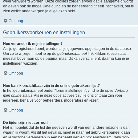
weer verwijderd worden. Deze cookies zorgen ervoor dat je aangemeld wordt
en geven ook de mogelijkheid, indien de beheerder dit heeft inschakeld, om te
zien welke onderwerpen je al gelezen hebt.
Omhoog
Gebruikersvoorkeuren en instellingen
Hoe verander ik mijn instellingen?
Als je geregistreerd bent, worden al je gegevens opgeslagen in de database.
Om ze te wijzigen moet je op de
gebruikerspaneel
link klikken (deze staat
meestal bovenaan op de pagina, maar dit kan verschillen), daarna kun je je
instellingen wijzigen.
Omhoog
Hoe kan ik onzichtbaar zijn in de online gebruikers lijst?
In het gebruikerspaneel onder "foruminstellingen", vind je de optie
Verberg
mijn online status
. Als je deze optie activeert zul je onzichtbaar zijn voor
iedereen, behalve voor beheerders, moderators en jezelf.
Omhoog
De tijden zijn niet correct!
Het is mogelijk dat de tijd die gegeven wordt van een andere tijdzone is dan
waarin jij woont. Als dit het geval is, moet je naar het gebruikerspaneel gaan
en je tijdzone veranderen in een bepaald gebied (vb: Amsterdam, New York,