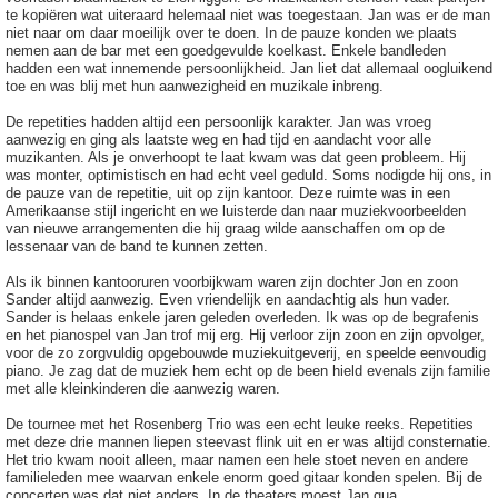
te kopiëren wat uiteraard helemaal niet was toegestaan. Jan was er de man
niet naar om daar moeilijk over te doen. In de pauze konden we plaats
nemen aan de bar met een goedgevulde koelkast. Enkele bandleden
hadden een wat innemende persoonlijkheid. Jan liet dat allemaal oogluikend
toe en was blij met hun aanwezigheid en muzikale inbreng.
De repetities hadden altijd een persoonlijk karakter. Jan was vroeg
aanwezig en ging als laatste weg en had tijd en aandacht voor alle
muzikanten. Als je onverhoopt te laat kwam was dat geen probleem. Hij
was monter, optimistisch en had echt veel geduld. Soms nodigde hij ons, in
de pauze van de repetitie, uit op zijn kantoor. Deze ruimte was in een
Amerikaanse stijl ingericht en we luisterde dan naar muziekvoorbeelden
van nieuwe arrangementen die hij graag wilde aanschaffen om op de
lessenaar van de band te kunnen zetten.
Als ik binnen kantooruren voorbijkwam waren zijn dochter Jon en zoon
Sander altijd aanwezig. Even vriendelijk en aandachtig als hun vader.
Sander is helaas enkele jaren geleden overleden. Ik was op de begrafenis
en het pianospel van Jan trof mij erg. Hij verloor zijn zoon en zijn opvolger,
voor de zo zorgvuldig opgebouwde muziekuitgeverij, en speelde eenvoudig
piano. Je zag dat de muziek hem echt op de been hield evenals zijn familie
met alle kleinkinderen die aanwezig waren.
De tournee met het Rosenberg Trio was een echt leuke reeks. Repetities
met deze drie mannen liepen steevast flink uit en er was altijd consternatie.
Het trio kwam nooit alleen, maar namen een hele stoet neven en andere
familieleden mee waarvan enkele enorm goed gitaar konden spelen. Bij de
concerten was dat niet anders. In de theaters moest Jan qua