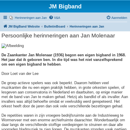
JM Bigband
Herinneringen aan Jan
V&A
Aanmelden
JM BigBand Website
BulletinBoard
Herinneringen aan Jan
Persoonlijke herinneringen aan Jan Molenaar
De Zaankanter Jan Molenaar (1936) begon een eigen bigband in 1968.
Het jaar dat ik geboren ben. In die tijd was het niet vanzelfsprekend
om een eigen bigband te hebben
.
Door Loet van der Lee
De groep actieve spelers was ook beperkt. Daarom hebben veel
muzikanten die nu een eigen praktijk hebben, in grote orkesten spelen, of
lesgeven aan conservatoria in Nederland en daarbuiten, op enige manier
met de band van Jan te maken gehad. Hetzij als bandlid of als invaller. Aan
invallers was altijd behoefte omdat er veelvuldig werd gerepeteerd. Het
orkest heeft door de jaren dan ook vele verschillende bezettingen gehad.
De repetities waren in zijn vroegere bedrijfsruimte aan de Industrieweg te
Wormerveer met een enorme archiefruimte daarachter. Wonderbaarlijk om
daar langs de verschillende stoffige verdiepingen te struinen en daar alle
voorraden bladmuziek te zien liggen. De muzikanten stonden vaak partijen