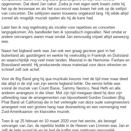
opgenomen. Dat deed Jan vaker. Zodra je met eigen werk kwam zette hij
het op de lessenaar en als het succesvol was kwam het ook op de setlijst
van concerten. Die setlijsten waren trouwens ongekend lang. Hij wilde altijd
zoveel als mogelijk muziek spelen als hij de kans had.
Later ben ik nog regelmatig als invaller voor repetities en concerten
langsgekomen. Als bandleider ben ik sporadisch ingevallen. Niet omdat er
andere vervangers waren maar omdat Jan eenvoudig vrijwel altijd aanwezig
was.
Naast het bigband werk was Jan ook een graag geziene gast in het
buitenland als gastdirigent en werkte hij veelvuldig in Frankrijk en Duitsland
en waarschijnlijk nog veel meer landen. Meestal in de Harmonie- Fanfare en
Brassband wereld. Hij produceerde nieuw materiaal voor deze orkesten en
schreef zelf ook actief.
Voor de Big Band ging hij qua muzikale keuzes met de tijd mee maar deed
dat altijd in de stijl van zijn eerste bigband liefde. Die eerste liefde was
vooral de muziek van Count Basie, Sammy Nestico, Neal Hefti en alle
anderen arrangeurs in die sfeer. Met zijn tijd meegaan deed hij door zijn
uitbreiding naar de arrangementen van bijvoorbeeld Gordon Goodwin (Big
Phat Band uit California) die in het verlengde van deze oude swingmeesters
arrangeert met een grotere hang naar doorwerking en een vermenging met
Zuid-Amerikaanse- en klassieke muziek.
Toen ik op 25 februari en 10 maart 2020 voor het eerste, als beoogd
vervanger van Jan, de repetitie leidde in de Heeren van Limmen was Jan er
zelf de hele avond bij en hij had de koffer met partituren persoonlijk