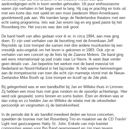
aankondigingen echt in toom worden gehouden. Uit puur enthousiasme
waren zijn verhalen in het begin veel te lang. Hij zag er prachtig en trots uit
met een korte das met speld en een mooi (wederom West-Amerikaans
georiënteerd) pak aan. We toerden langs de Nederlandse theaters met een
echt swing programma. Iets wat Jan enorm lag en erg goed paste bij het
Rosenberg trio. Het succes was dan ook groot.
De band heeft van alles gedaan voor ik er, in circa 1994, aan mee ging
doen. Er zijn veel verhalen van de bezetting met de Amerikaan Jeff
Reynolds op 1ste trompet die samen met drie andere muzikanten bij een
vreselijk auto-ongeluk om het leven is gekomen in 1983. Ook zijn er
verhalen van een concert op de fiets bij de Zaanse Molens. De band ging
wel eens internationaal op pad zoals naar Le Havre. Ik weet daar verder
geen details van. Jan beperkte het werken met de band meestal tot
Nederland en Noord-Holland in het bijzonder. Ik heb warme herinneringen
aan de trompetsectie van toen die echt zijn mannetje stond met de Nieuw-
Zeelandse Mike Booth op 1ste trompet en ikzelf op de 2de plek.
Bij gelegenheid was er een bandbuffet bij Jan en Willeke thuis in Limmen.
Zij hebben een mooi huis met gras rondom en de spoorlijn achterlangs. Hier
werd ook gespeeld, soms binnen en soms buiten. Eten en drinken was er
dan volop en zo hielden Jan en Willeke de relatie met de orkestleden
persoonlijk en vergrootten zij de betrokkenheid.
In de periode dat ik als bandlid meedeed deden we losse concerten,
speelden de tournee met het Rosenberg Trio en maakten we de CD Travlin’
Light met gastzangeres Hatty St. John. Enkele van mijn kwintet
composities waren voor Big Band gearrangeerd en zijn toen tevens